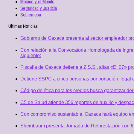
Mexico y el Mundo
Seguridad y Justicia
Sobremesa
Ultimas Noticias
Gobierno de Oaxaca presenta al sector empleador p
Con relación a la Convocatoria Homologada de Ingres
siguiente:
Fiscalía de Oaxaca detiene a Z.S.S., alias «El 07» p
Detiene SSPC a cinco personas por portación ilegal 
Código de ética para los medios busca garantizar de
C5 de Salud atiende 356 reportes de auxilio y desp
Con compromiso sustentable, Oaxaca hará equipo en
Sheinbaum presenta Jornada de Reforestación con 6.