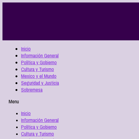
Inicio
Información General
Política y Gobierno
Cultura y Turismo
Mexico y el Mundo
Seguridad y Justicia
Sobremesa
Menu
Inicio
Información General
Política y Gobierno
Cultura y Turismo