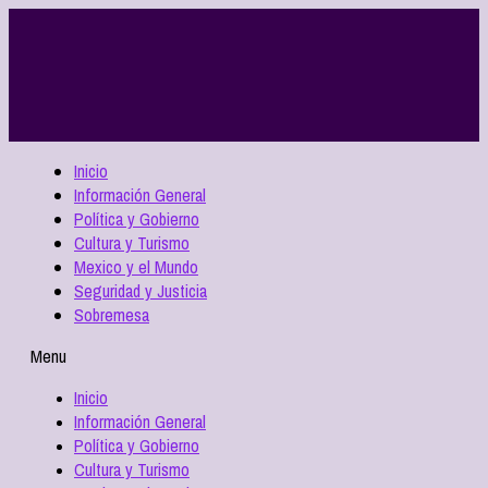
Inicio
Información General
Política y Gobierno
Cultura y Turismo
Mexico y el Mundo
Seguridad y Justicia
Sobremesa
Menu
Inicio
Información General
Política y Gobierno
Cultura y Turismo