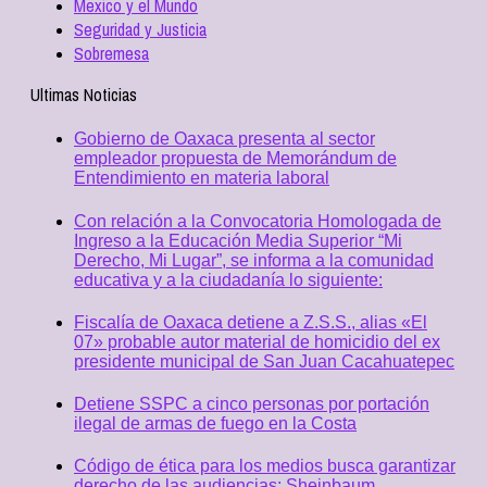
Mexico y el Mundo
Seguridad y Justicia
Sobremesa
Ultimas Noticias
Gobierno de Oaxaca presenta al sector
empleador propuesta de Memorándum de
Entendimiento en materia laboral
Con relación a la Convocatoria Homologada de
Ingreso a la Educación Media Superior “Mi
Derecho, Mi Lugar”, se informa a la comunidad
educativa y a la ciudadanía lo siguiente:
Fiscalía de Oaxaca detiene a Z.S.S., alias «El
07» probable autor material de homicidio del ex
presidente municipal de San Juan Cacahuatepec
Detiene SSPC a cinco personas por portación
ilegal de armas de fuego en la Costa
Código de ética para los medios busca garantizar
derecho de las audiencias: Sheinbaum