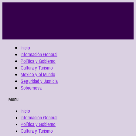
Inicio
Información General
Política y Gobierno
Cultura y Turismo
Mexico y el Mundo
Seguridad y Justicia
Sobremesa
Menu
Inicio
Información General
Política y Gobierno
Cultura y Turismo