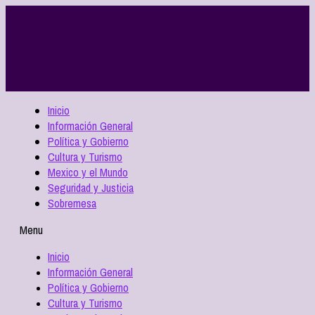
Inicio
Información General
Política y Gobierno
Cultura y Turismo
Mexico y el Mundo
Seguridad y Justicia
Sobremesa
Menu
Inicio
Información General
Política y Gobierno
Cultura y Turismo