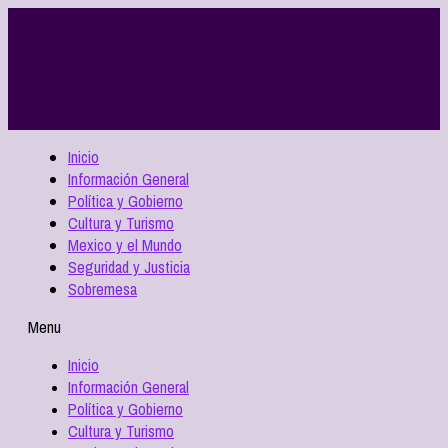
Inicio
Información General
Política y Gobierno
Cultura y Turismo
Mexico y el Mundo
Seguridad y Justicia
Sobremesa
Menu
Inicio
Información General
Política y Gobierno
Cultura y Turismo