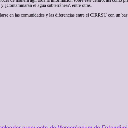
ocer de manera ágil toda la información sobre este centro, así como
 ¿Contaminarán el agua subterránea?, entre otras.
alarse en las comunidades y las diferencias entre el CIRRSU con un bas
mpleador propuesta de Memorándum de Entendimie