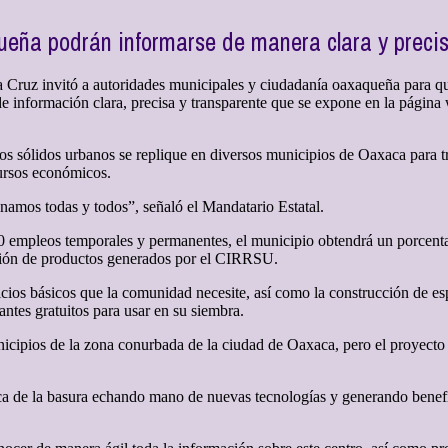
eña podrán informarse de manera clara y precisa
ruz invitó a autoridades municipales y ciudadanía oaxaqueña para que 
información clara, precisa y transparente que se expone en la página
os sólidos urbanos se replique en diversos municipios de Oaxaca para t
ursos económicos.
amos todas y todos”, señaló el Mandatario Estatal.
empleos temporales y permanentes, el municipio obtendrá un porcentaje
zación de productos generados por el CIRRSU.
icios básicos que la comunidad necesite, así como la construcción de es
zantes gratuitos para usar en su siembra.
cipios de la zona conurbada de la ciudad de Oaxaca, pero el proyecto in
ica de la basura echando mano de nuevas tecnologías y generando benef