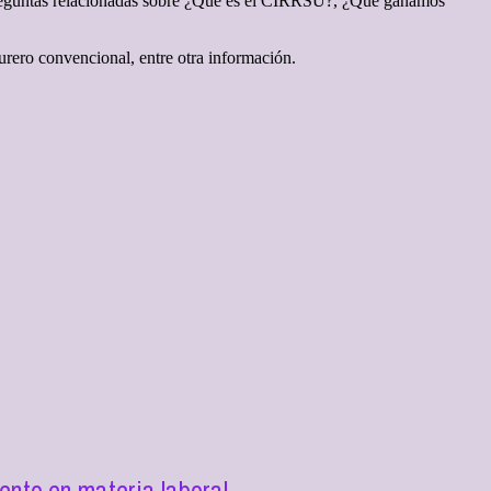
 preguntas relacionadas sobre ¿Qué es el CIRRSU?, ¿Qué ganamos
urero convencional, entre otra información.
nto en materia laboral