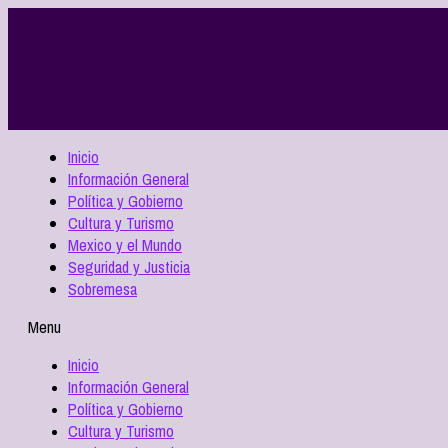
Inicio
Información General
Política y Gobierno
Cultura y Turismo
Mexico y el Mundo
Seguridad y Justicia
Sobremesa
Menu
Inicio
Información General
Política y Gobierno
Cultura y Turismo