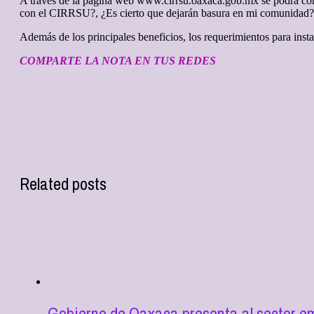
A través de la página web www.cirrsu.oaxaca.gob.mx se podrá con
con el CIRRSU?, ¿Es cierto que dejarán basura en mi comunidad? y
Además de los principales beneficios, los requerimientos para inst
COMPARTE LA NOTA EN TUS REDES
Related posts
Gobierno de Oaxaca presenta al sector e