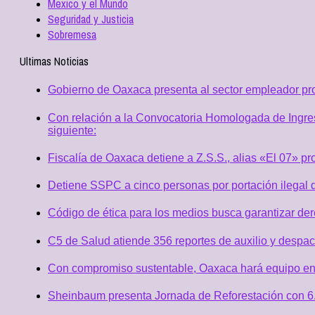
Mexico y el Mundo
Seguridad y Justicia
Sobremesa
Ultimas Noticias
Gobierno de Oaxaca presenta al sector empleador p
Con relación a la Convocatoria Homologada de Ingres
siguiente:
Fiscalía de Oaxaca detiene a Z.S.S., alias «El 07» p
Detiene SSPC a cinco personas por portación ilegal 
Código de ética para los medios busca garantizar de
C5 de Salud atiende 356 reportes de auxilio y desp
Con compromiso sustentable, Oaxaca hará equipo en
Sheinbaum presenta Jornada de Reforestación con 6.