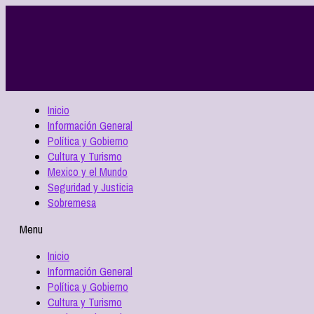
Inicio
Información General
Política y Gobierno
Cultura y Turismo
Mexico y el Mundo
Seguridad y Justicia
Sobremesa
Menu
Inicio
Información General
Política y Gobierno
Cultura y Turismo