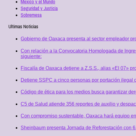
Mexico y el Mundo
Seguridad y Justicia
Sobremesa
Ultimas Noticias
Gobierno de Oaxaca presenta al sector empleador p
Con relación a la Convocatoria Homologada de Ingres
siguiente:
Fiscalía de Oaxaca detiene a Z.S.S., alias «El 07» p
Detiene SSPC a cinco personas por portación ilegal 
Código de ética para los medios busca garantizar de
C5 de Salud atiende 356 reportes de auxilio y desp
Con compromiso sustentable, Oaxaca hará equipo en
Sheinbaum presenta Jornada de Reforestación con 6.