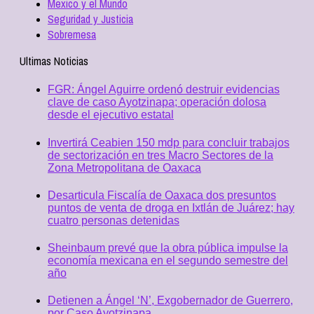
Mexico y el Mundo
Seguridad y Justicia
Sobremesa
Ultimas Noticias
FGR: Ángel Aguirre ordenó destruir evidencias
clave de caso Ayotzinapa; operación dolosa
desde el ejecutivo estatal
Invertirá Ceabien 150 mdp para concluir trabajos
de sectorización en tres Macro Sectores de la
Zona Metropolitana de Oaxaca
Desarticula Fiscalía de Oaxaca dos presuntos
puntos de venta de droga en Ixtlán de Juárez; hay
cuatro personas detenidas
Sheinbaum prevé que la obra pública impulse la
economía mexicana en el segundo semestre del
año
Detienen a Ángel ‘N’, Exgobernador de Guerrero,
por Caso Ayotzinapa