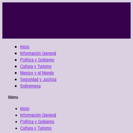
Inicio
Información General
Política y Gobierno
Cultura y Turismo
Mexico y el Mundo
Seguridad y Justicia
Sobremesa
Menu
Inicio
Información General
Política y Gobierno
Cultura y Turismo