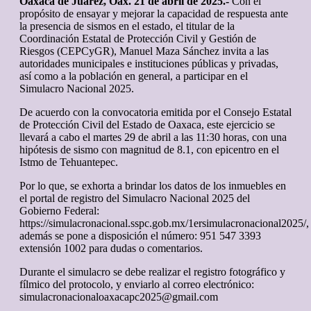
Oaxaca de Juárez, Oax. 21 de abril de 2025.-
Con el
propósito de ensayar y mejorar la capacidad de respuesta ante
la presencia de sismos en el estado, el titular de la
Coordinación Estatal de Protección Civil y Gestión de
Riesgos (CEPCyGR), Manuel Maza Sánchez invita a las
autoridades municipales e instituciones públicas y privadas,
así como a la población en general, a participar en el
Simulacro Nacional 2025.
De acuerdo con la convocatoria emitida por el Consejo Estatal
de Protección Civil del Estado de Oaxaca, este ejercicio se
llevará a cabo el martes 29 de abril a las 11:30 horas, con una
hipótesis de sismo con magnitud de 8.1, con epicentro en el
Istmo de Tehuantepec.
Por lo que, se exhorta a brindar los datos de los inmuebles en
el portal de registro del Simulacro Nacional 2025 del
Gobierno Federal:
https://simulacronacional.sspc.gob.mx/1ersimulacronacional2025/,
además se pone a disposición el número: 951 547 3393
extensión 1002 para dudas o comentarios.
Durante el simulacro se debe realizar el registro fotográfico y
fílmico del protocolo, y enviarlo al correo electrónico:
simulacronacionaloaxacapc2025@gmail.com