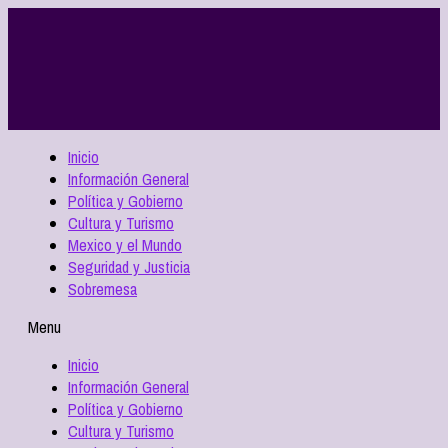
Inicio
Información General
Política y Gobierno
Cultura y Turismo
Mexico y el Mundo
Seguridad y Justicia
Sobremesa
Menu
Inicio
Información General
Política y Gobierno
Cultura y Turismo