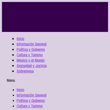
Inicio
Información General
Política y Gobierno
Cultura y Turismo
Mexico y el Mundo
Seguridad y Justicia
Sobremesa
Menu
Inicio
Información General
Política y Gobierno
Cultura y Turismo