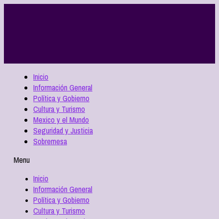
Inicio
Información General
Política y Gobierno
Cultura y Turismo
Mexico y el Mundo
Seguridad y Justicia
Sobremesa
Menu
Inicio
Información General
Política y Gobierno
Cultura y Turismo