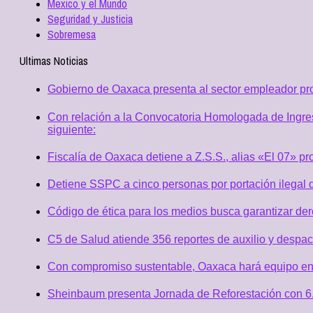
Mexico y el Mundo
Seguridad y Justicia
Sobremesa
Ultimas Noticias
Gobierno de Oaxaca presenta al sector empleador p
Con relación a la Convocatoria Homologada de Ingres
siguiente:
Fiscalía de Oaxaca detiene a Z.S.S., alias «El 07» p
Detiene SSPC a cinco personas por portación ilegal 
Código de ética para los medios busca garantizar de
C5 de Salud atiende 356 reportes de auxilio y desp
Con compromiso sustentable, Oaxaca hará equipo en
Sheinbaum presenta Jornada de Reforestación con 6.