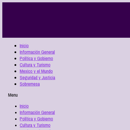
Inicio
Información General
Política y Gobierno
Cultura y Turismo
Mexico y el Mundo
Seguridad y Justicia
Sobremesa
Menu
Inicio
Información General
Política y Gobierno
Cultura y Turismo