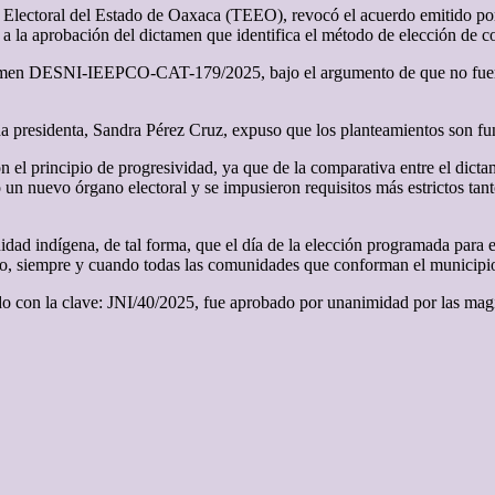
 Electoral del Estado de Oaxaca (TEEO), revocó el acuerdo emitido por e
a la aprobación del dictamen que identifica el método de elección de 
ictamen DESNI-IEEPCO-CAT-179/2025, bajo el argumento de que no fuer
ada presidenta, Sandra Pérez Cruz, expuso que los planteamientos son f
n el principio de progresividad, ya que de la comparativa entre el dicta
jo un nuevo órgano electoral y se impusieron requisitos más estrictos ta
idad indígena, de tal forma, que el día de la elección programada para
ivo, siempre y cuando todas las comunidades que conforman el municipio
ado con la clave: JNI/40/2025, fue aprobado por unanimidad por las magi