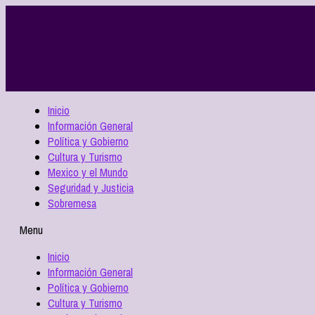
Inicio
Información General
Política y Gobierno
Cultura y Turismo
Mexico y el Mundo
Seguridad y Justicia
Sobremesa
Menu
Inicio
Información General
Política y Gobierno
Cultura y Turismo