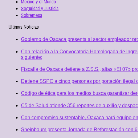
Mexico y el Mundo
Seguridad y Justicia
Sobremesa
Ultimas Noticias
Gobierno de Oaxaca presenta al sector empleador p
Con relación a la Convocatoria Homologada de Ingres
siguiente:
Fiscalía de Oaxaca detiene a Z.S.S., alias «El 07» p
Detiene SSPC a cinco personas por portación ilegal 
Código de ética para los medios busca garantizar de
C5 de Salud atiende 356 reportes de auxilio y desp
Con compromiso sustentable, Oaxaca hará equipo en
Sheinbaum presenta Jornada de Reforestación con 6.