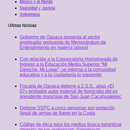
Mexico y el Mundo
Seguridad y Justicia
Sobremesa
Ultimas Noticias
Gobierno de Oaxaca presenta al sector
empleador propuesta de Memorándum de
Entendimiento en materia laboral
Con relación a la Convocatoria Homologada de
Ingreso a la Educación Media Superior “Mi
Derecho, Mi Lugar”, se informa a la comunidad
educativa y a la ciudadanía lo siguiente:
Fiscalía de Oaxaca detiene a Z.S.S., alias «El
07» probable autor material de homicidio del ex
presidente municipal de San Juan Cacahuatepec
Detiene SSPC a cinco personas por portación
ilegal de armas de fuego en la Costa
Código de ética para los medios busca garantizar
derecho de las audiencias: Sheinbaum