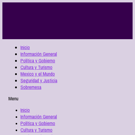
Inicio
Información General
Política y Gobierno
Cultura y Turismo
Mexico y el Mundo
Seguridad y Justicia
Sobremesa
Menu
Inicio
Información General
Política y Gobierno
Cultura y Turismo