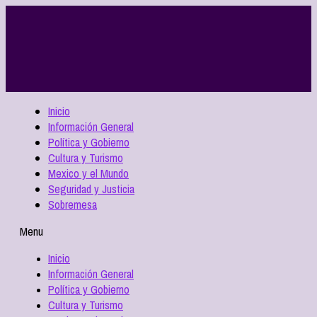
Inicio
Información General
Política y Gobierno
Cultura y Turismo
Mexico y el Mundo
Seguridad y Justicia
Sobremesa
Menu
Inicio
Información General
Política y Gobierno
Cultura y Turismo