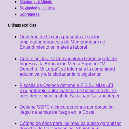
Mexico y el Mundo
Seguridad y Justicia
Sobremesa
Ultimas Noticias
Gobierno de Oaxaca presenta al sector
empleador propuesta de Memorándum de
Entendimiento en materia laboral
Con relación a la Convocatoria Homologada de
Ingreso a la Educación Media Superior “Mi
Derecho, Mi Lugar”, se informa a la comunidad
educativa y a la ciudadanía lo siguiente:
Fiscalía de Oaxaca detiene a Z.S.S., alias «El
07» probable autor material de homicidio del ex
presidente municipal de San Juan Cacahuatepec
Detiene SSPC a cinco personas por portación
ilegal de armas de fuego en la Costa
Código de ética para los medios busca garantizar
derecho de las audiencias: Sheinbaum