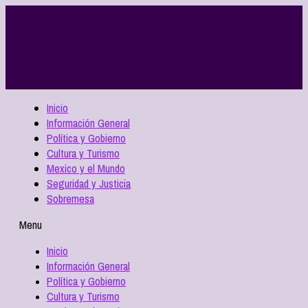
Inicio
Información General
Política y Gobierno
Cultura y Turismo
Mexico y el Mundo
Seguridad y Justicia
Sobremesa
Menu
Inicio
Información General
Política y Gobierno
Cultura y Turismo