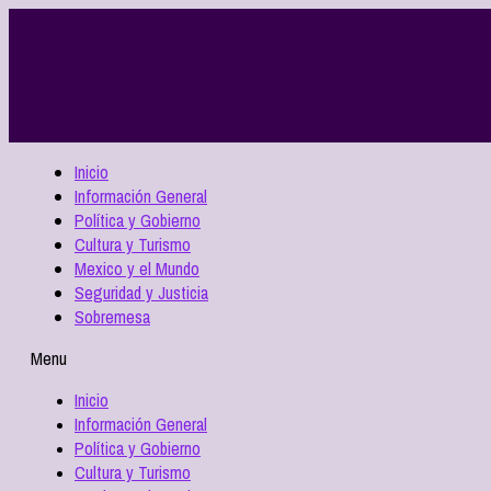
Inicio
Información General
Política y Gobierno
Cultura y Turismo
Mexico y el Mundo
Seguridad y Justicia
Sobremesa
Menu
Inicio
Información General
Política y Gobierno
Cultura y Turismo