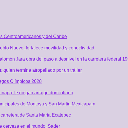
os Centroamericanos y del Caribe
blo Nuevo; fortalece movilidad y conectividad
lomón Jara obra del paso a desnivel en la carretera federal 19
quien termina atropellado por un tráiler
uegos Olímpicos 2028
inapa; le niegan arraigo domiciliario
unicipales de Montoya y San Martín Mexicapam
carretera de Santa María Ecatepec
de cerveza en el mundo: Sader