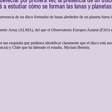
detectar por primera vez la presencia de un disc
á a estudiar cómo se forman las lunas y planetas
resencia de un disco formador de lunas alrededor de un planeta fuera d
eter Array (ALMA), del que el Observatorio Europeo Austral (ESO) es s
an exquisita que pudimos identificar claramente que el disco está aso
ancia) y Chile que ha liderado el estudio, Myriam Benisty.