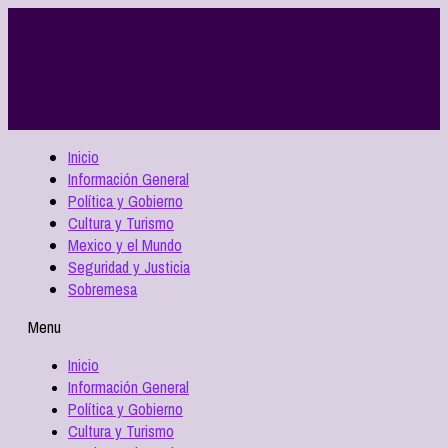
Inicio
Información General
Política y Gobierno
Cultura y Turismo
Mexico y el Mundo
Seguridad y Justicia
Sobremesa
Menu
Inicio
Información General
Política y Gobierno
Cultura y Turismo