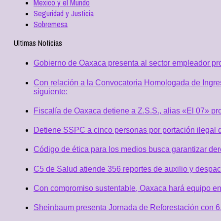
Mexico y el Mundo
Seguridad y Justicia
Sobremesa
Ultimas Noticias
Gobierno de Oaxaca presenta al sector empleador p
Con relación a la Convocatoria Homologada de Ingres
siguiente:
Fiscalía de Oaxaca detiene a Z.S.S., alias «El 07» p
Detiene SSPC a cinco personas por portación ilegal 
Código de ética para los medios busca garantizar de
C5 de Salud atiende 356 reportes de auxilio y desp
Con compromiso sustentable, Oaxaca hará equipo en
Sheinbaum presenta Jornada de Reforestación con 6.