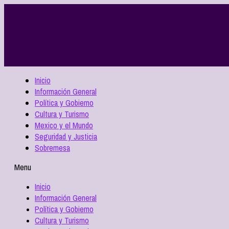
Inicio
Información General
Política y Gobierno
Cultura y Turismo
Mexico y el Mundo
Seguridad y Justicia
Sobremesa
Menu
Inicio
Información General
Política y Gobierno
Cultura y Turismo