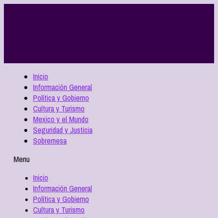
Inicio
Información General
Política y Gobierno
Cultura y Turismo
Mexico y el Mundo
Seguridad y Justicia
Sobremesa
Menu
Inicio
Información General
Política y Gobierno
Cultura y Turismo