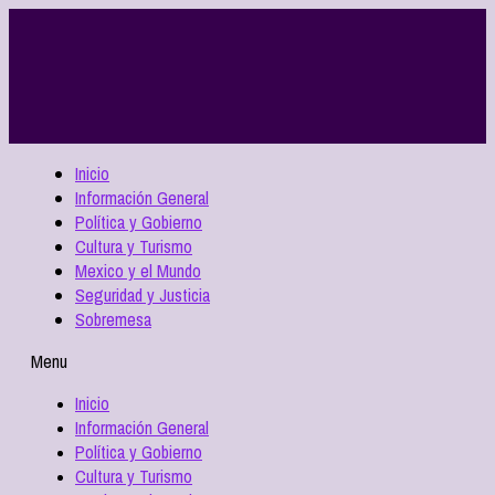
Inicio
Información General
Política y Gobierno
Cultura y Turismo
Mexico y el Mundo
Seguridad y Justicia
Sobremesa
Menu
Inicio
Información General
Política y Gobierno
Cultura y Turismo