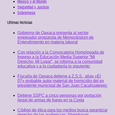
Mexico y el Mundo
Seguridad y Justicia
Sobremesa
Ultimas Noticias
Gobierno de Oaxaca presenta al sector
empleador propuesta de Memorándum de
Entendimiento en materia laboral
Con relación a la Convocatoria Homologada de
Ingreso a la Educación Media Superior “Mi
Derecho, Mi Lugar”, se informa a la comunidad
educativa y a la ciudadanía lo siguiente:
Fiscalía de Oaxaca detiene a Z.S.S., alias «El
07» probable autor material de homicidio del ex
presidente municipal de San Juan Cacahuatepec
Detiene SSPC a cinco personas por portación
ilegal de armas de fuego en la Costa
Código de ética para los medios busca garantizar
derecho de las audiencias: Sheinbaum