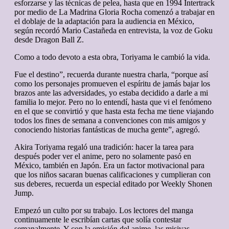
esforzarse y las técnicas de pelea, hasta que en 1994 Intertrack
por medio de La Madrina Gloria Rocha comenzó a trabajar en
el doblaje de la adaptación para la audiencia en México,
según recordó Mario Castañeda en entrevista, la voz de Goku
desde Dragon Ball Z.
Como a todo devoto a esta obra, Toriyama le cambió la vida.
Fue el destino”, recuerda durante nuestra charla, “porque así
como los personajes promueven el espíritu de jamás bajar los
brazos ante las adversidades, yo estaba decidido a darle a mi
familia lo mejor. Pero no lo entendí, hasta que vi el fenómeno
en el que se convirtió y que hasta esta fecha me tiene viajando
todos los fines de semana a convenciones con mis amigos y
conociendo historias fantásticas de mucha gente”, agregó.
Akira Toriyama regaló una tradición: hacer la tarea para
después poder ver el anime, pero no solamente pasó en
México, también en Japón. Era un factor motivacional para
que los niños sacaran buenas calificaciones y cumplieran con
sus deberes, recuerda un especial editado por Weekly Shonen
Jump.
Empezó un culto por su trabajo. Los lectores del manga
continuamente le escribían cartas que solía contestar
semanalmente. Y con la emisión del anime, las misivas