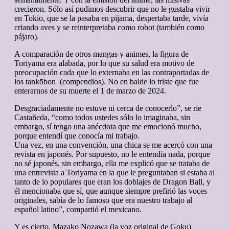
crecieron. Sólo así pudimos descubrir que no le gustaba vivir
en Tokio, que se la pasaba en pijama, despertaba tarde, vivía
criando aves y se reinterpretaba como robot (también como
pájaro).
A comparación de otros mangas y animes, la figura de
Toriyama era alabada, por lo que su salud era motivo de
preocupación cada que lo externaba en las contraportadas de
los tankōbon (compendios). No en balde lo triste que fue
enterarnos de su muerte el 1 de marzo de 2024.
Desgraciadamente no estuve ni cerca de conocerlo”, se ríe
Castañeda, “como todos ustedes sólo lo imaginaba, sin
embargo, sí tengo una anécdota que me emocionó mucho,
porque entendí que conocía mi trabajo.
Una vez, en una convención, una chica se me acercó con una
revista en japonés. Por supuesto, no le entendía nada, porque
no sé japonés, sin embargo, ella me explicó que se trataba de
una entrevista a Toriyama en la que le preguntaban si estaba al
tanto de lo populares que eran los doblajes de Dragon Ball, y
él mencionaba que sí, que aunque siempre prefirió las voces
originales, sabía de lo famoso que era nuestro trabajo al
español latino”, compartió el mexicano.
Y es cierto, Mazako Nozawa (la voz original de Goku)