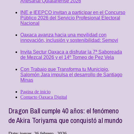
Artesanal Quialanense 2026
INE e IEEPCO invitan a participar en el Concurso
Público 2026 del Servicio Profesional Electoral
Nacional
Oaxaca avanza hacia una movilidad con
innovación, inclusión y sostenibilidad: Semovi
Invita Sectur Oaxaca a disfrutar la 7ª Saboreada
de Mezcal 2026 y el 14º Torneo de Pez Vela
Con Trabajo que Transforma tu Municipio,
Salomón Jara impulsa el desarrollo de Santiago
Minas
Pagina de inicio
Contacto Oaxaca Digital
Dragon Ball cumple 40 años: el fenómeno
de Akira Toriyama que conquistó al mundo
Date:
jueves, 26 febrero , 2026