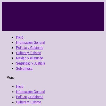
Inicio
Información General
Política y Gobierno
Cultura y Turismo
Mexico y el Mundo
Seguridad y Justicia
Sobremesa
Menu
Inicio
Información General
Política y Gobierno
Cultura y Turismo