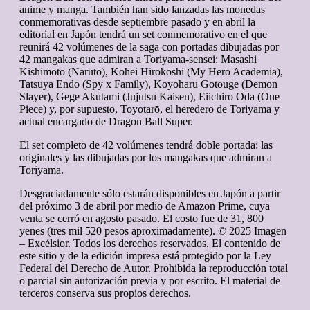
anime y manga. También han sido lanzadas las monedas
conmemorativas desde septiembre pasado y en abril la
editorial en Japón tendrá un set conmemorativo en el que
reunirá 42 volúmenes de la saga con portadas dibujadas por
42 mangakas que admiran a Toriyama-sensei: Masashi
Kishimoto (Naruto), Kohei Hirokoshi (My Hero Academia),
Tatsuya Endo (Spy x Family), Koyoharu Gotouge (Demon
Slayer), Gege Akutami (Jujutsu Kaisen), Eiichiro Oda (One
Piece) y, por supuesto, Toyotarō, el heredero de Toriyama y
actual encargado de Dragon Ball Super.
El set completo de 42 volúmenes tendrá doble portada: las
originales y las dibujadas por los mangakas que admiran a
Toriyama.
Desgraciadamente sólo estarán disponibles en Japón a partir
del próximo 3 de abril por medio de Amazon Prime, cuya
venta se cerró en agosto pasado. El costo fue de 31, 800
yenes (tres mil 520 pesos aproximadamente). © 2025 Imagen
– Excélsior. Todos los derechos reservados. El contenido de
este sitio y de la edición impresa está protegido por la Ley
Federal del Derecho de Autor. Prohibida la reproducción total
o parcial sin autorización previa y por escrito. El material de
terceros conserva sus propios derechos.