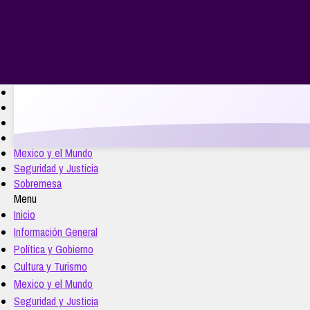
PLANES DE HOSTING
15 AÑOS CONTIGO
Inicio
Información General
Política y Gobierno
Cultura y Turismo
Mexico y el Mundo
webzi
Hosting + Dominio + Correo + Tienda en Lí
Seguridad y Justicia
Sobremesa
Menu
Inicio
Información General
Política y Gobierno
Cultura y Turismo
Mexico y el Mundo
Seguridad y Justicia