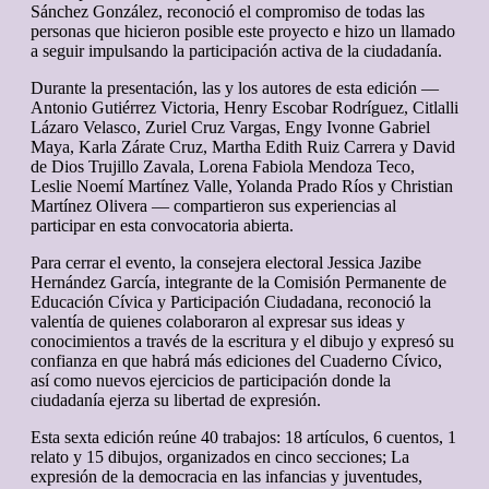
Sánchez González, reconoció el compromiso de todas las
personas que hicieron posible este proyecto e hizo un llamado
a seguir impulsando la participación activa de la ciudadanía.
Durante la presentación, las y los autores de esta edición —
Antonio Gutiérrez Victoria, Henry Escobar Rodríguez, Citlalli
Lázaro Velasco, Zuriel Cruz Vargas, Engy Ivonne Gabriel
Maya, Karla Zárate Cruz, Martha Edith Ruiz Carrera y David
de Dios Trujillo Zavala, Lorena Fabiola Mendoza Teco,
Leslie Noemí Martínez Valle, Yolanda Prado Ríos y Christian
Martínez Olivera — compartieron sus experiencias al
participar en esta convocatoria abierta.
Para cerrar el evento, la consejera electoral Jessica Jazibe
Hernández García, integrante de la Comisión Permanente de
Educación Cívica y Participación Ciudadana, reconoció la
valentía de quienes colaboraron al expresar sus ideas y
conocimientos a través de la escritura y el dibujo y expresó su
confianza en que habrá más ediciones del Cuaderno Cívico,
así como nuevos ejercicios de participación donde la
ciudadanía ejerza su libertad de expresión.
Esta sexta edición reúne 40 trabajos: 18 artículos, 6 cuentos, 1
relato y 15 dibujos, organizados en cinco secciones; La
expresión de la democracia en las infancias y juventudes,