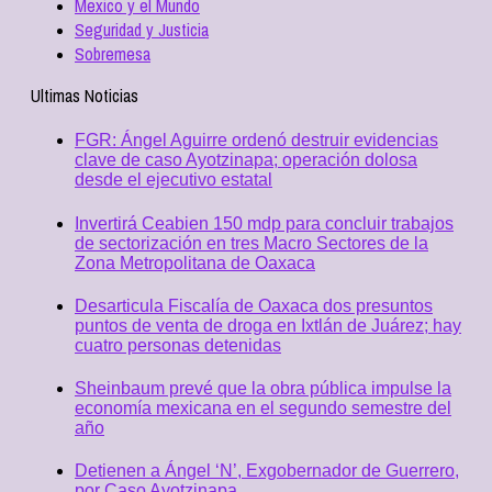
Mexico y el Mundo
Seguridad y Justicia
Sobremesa
Ultimas Noticias
FGR: Ángel Aguirre ordenó destruir evidencias
clave de caso Ayotzinapa; operación dolosa
desde el ejecutivo estatal
Invertirá Ceabien 150 mdp para concluir trabajos
de sectorización en tres Macro Sectores de la
Zona Metropolitana de Oaxaca
Desarticula Fiscalía de Oaxaca dos presuntos
puntos de venta de droga en Ixtlán de Juárez; hay
cuatro personas detenidas
Sheinbaum prevé que la obra pública impulse la
economía mexicana en el segundo semestre del
año
Detienen a Ángel ‘N’, Exgobernador de Guerrero,
por Caso Ayotzinapa