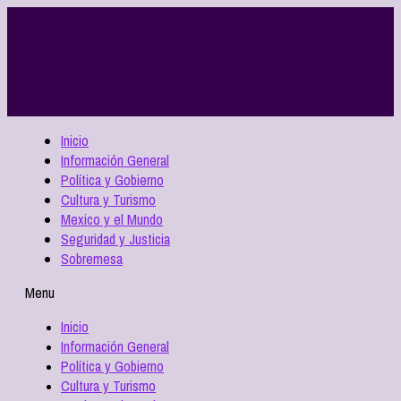
Inicio
Información General
Política y Gobierno
Cultura y Turismo
Mexico y el Mundo
Seguridad y Justicia
Sobremesa
Menu
Inicio
Información General
Política y Gobierno
Cultura y Turismo