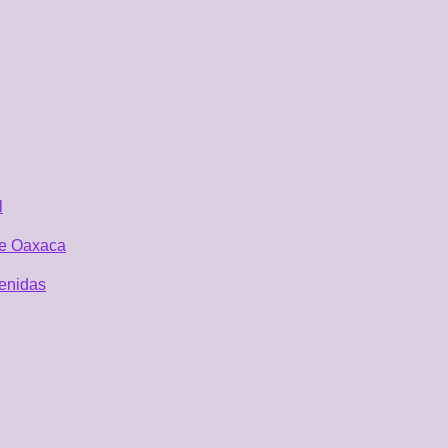
l
 de Oaxaca
tenidas