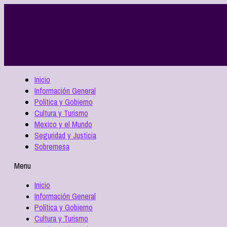
Inicio
Información General
Política y Gobierno
Cultura y Turismo
Mexico y el Mundo
Seguridad y Justicia
Sobremesa
Menu
Inicio
Información General
Política y Gobierno
Cultura y Turismo