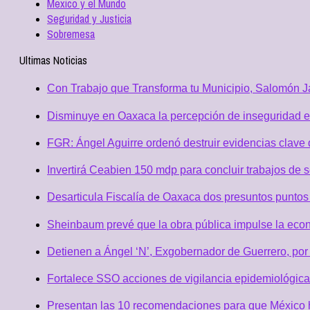
Mexico y el Mundo
Seguridad y Justicia
Sobremesa
Ultimas Noticias
Con Trabajo que Transforma tu Municipio, Salomón Ja
Disminuye en Oaxaca la percepción de inseguridad e
FGR: Ángel Aguirre ordenó destruir evidencias clave 
Invertirá Ceabien 150 mdp para concluir trabajos de 
Desarticula Fiscalía de Oaxaca dos presuntos puntos 
Sheinbaum prevé que la obra pública impulse la eco
Detienen a Ángel ‘N’, Exgobernador de Guerrero, po
Fortalece SSO acciones de vigilancia epidemiológica
Presentan las 10 recomendaciones para que México h