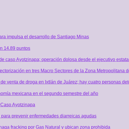
ra impulsa el desarrollo de Santiago Minas
n 14.89 puntos
de caso Ayotzinapa; operación dolosa desde el ejecutivo estata
sectorización en tres Macro Sectores de la Zona Metropolitana
de venta de droga en Ixtlán de Juárez; hay cuatro personas de
nomía mexicana en el segundo semestre del año
r Caso Ayotzinapa
 para prevenir enfermedades diarreicas agudas
aga fracking por Gas Natural y ubican zona prohibida