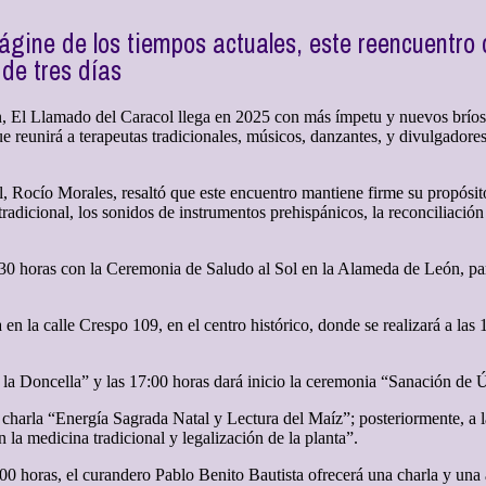
ine de los tiempos actuales, este reencuentro co
de tres días
, El Llamado del Caracol llega en 2025 con más ímpetu y nuevos bríos p
e reunirá a terapeutas tradicionales, músicos, danzantes, y divulgadores
Rocío Morales, resaltó que este encuentro mantiene firme su propósito o
tradicional, los sonidos de instrumentos prehispánicos, la reconciliación
 8:30 horas con la Ceremonia de Saludo al Sol en la Alameda de León, par
a en la calle Crespo 109, en el centro histórico, donde se realizará a la
e la Doncella” y las 17:00 horas dará inicio la ceremonia “Sanación de 
 charla “Energía Sagrada Natal y Lectura del Maíz”; posteriormente, a 
 la medicina tradicional y legalización de la planta”.
:00 horas, el curandero Pablo Benito Bautista ofrecerá una charla y una 