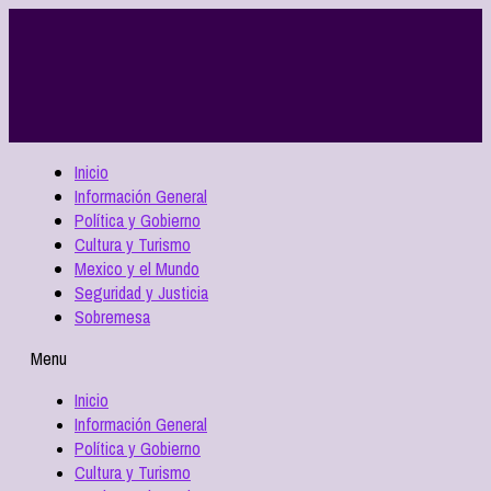
Inicio
Información General
Política y Gobierno
Cultura y Turismo
Mexico y el Mundo
Seguridad y Justicia
Sobremesa
Menu
Inicio
Información General
Política y Gobierno
Cultura y Turismo