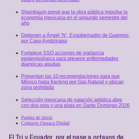
Sheinbaum prevé que la obra pública impulse la
economía mexicana en el segundo semestre del
año
Detienen a Ángel ‘N’, Exgobernador de Guerrero,
por Caso Ayotzinapa
Fortalece SSO acciones de vigilancia
epidemiológica para prevenir enfermedades
diarreicas agudas
Presentan las 10 recomendaciones para que
México haga fracking por Gas Natural y ubican
zona prohibida
Selección mexicana de natación artística abre
con dos oros y una plata en Santo Domingo 2026
Pagina de inicio
Contacto Oaxaca Digital
El Tri y Ecuador, por el pase a octavos de