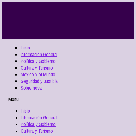
Inicio
Información General
Política y Gobierno
Cultura y Turismo
Mexico y el Mundo
Seguridad y Justicia
Sobremesa
Menu
Inicio
Información General
Política y Gobierno
Cultura y Turismo