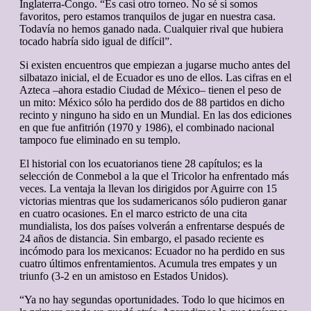
Inglaterra-Congo. “Es casi otro torneo. No sé si somos
favoritos, pero estamos tranquilos de jugar en nuestra casa.
Todavía no hemos ganado nada. Cualquier rival que hubiera
tocado habría sido igual de difícil”.
Si existen encuentros que empiezan a jugarse mucho antes del
silbatazo inicial, el de Ecuador es uno de ellos. Las cifras en el
Azteca –ahora estadio Ciudad de México– tienen el peso de
un mito: México sólo ha perdido dos de 88 partidos en dicho
recinto y ninguno ha sido en un Mundial. En las dos ediciones
en que fue anfitrión (1970 y 1986), el combinado nacional
tampoco fue eliminado en su templo.
El historial con los ecuatorianos tiene 28 capítulos; es la
selección de Conmebol a la que el Tricolor ha enfrentado más
veces. La ventaja la llevan los dirigidos por Aguirre con 15
victorias mientras que los sudamericanos sólo pudieron ganar
en cuatro ocasiones. En el marco estricto de una cita
mundialista, los dos países volverán a enfrentarse después de
24 años de distancia. Sin embargo, el pasado reciente es
incómodo para los mexicanos: Ecuador no ha perdido en sus
cuatro últimos enfrentamientos. Acumula tres empates y un
triunfo (3-2 en un amistoso en Estados Unidos).
“Ya no hay segundas oportunidades. Todo lo que hicimos en