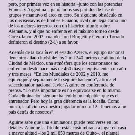
pero, por primera vez en su historia –junto con las potencias
Francia y Argentina–, ganó todos sus partidos de fase de
grupos y mantuvo el arco en cero. Su siguiente obstáculo en
los dieciseisavos de final es Ecuador, rival que llega como uno
de los mejores terceros, con un histórico triunfo sobre
Alemania, y al que no enfrenta en el máximo torneo desde
Corea-Japón 2002, cuando Jared Borgetti y Gerardo Torrado
definieron el destino (2-1) a su favor.
Además de la localía en el estadio Azteca, el equipo nacional
tiene otro aliado invisible: los 2 mil 240 metros de altitud de la
Ciudad de México, una atmósfera que los ecuatorianos no
enfrentan desde hace más de 460 días; el equivalente a un año
y tres meses. “En los Mundiales de 2002 y 2010, me
equivoqué y seguramente lo seguiré haciendo”, afirma el
seleccionador nacional Javier Aguirre en conferencia de
prensa. “Lo más importante es no equivocarse en lo mismo.
Cada eliminación siempre ha tenido un culpable, que es el
entrenador. Pero hoy la gran diferencia es la localía. Como
nunca, la afición es nuestro jugador número 12. Tenemos a un
país detrás de nosotros”.
Aguirre sabe que una eliminatoria puede resolverse en los
detalles. Aunque la Tricolor está acostumbrada a jugar en casa
a mayor altitud –los 2 mil 850 metros de Quito–, el plantel