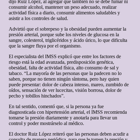
dijo Ruiz López, al agregar que también no se debe fumar ni
consumir alcohol, mantener un peso adecuado, realizar
actividad física a diario, consumir alimentos saludables y
asistir a los controles de salud.
Advirtió que el sobrepeso y la obesidad pueden aumentar la
presión arterial, porque sube los niveles de glucosa en la
sangre, colesterol, triglicéridos y ácido úrico, lo que dificulta
que la sangre fluya por el organismo.
El especialista del IMSS explicó que entre los factores de
riesgo está la edad avanzada, predisposición genética,
obesidad, falta de actividad física, alto consumo de sal y
tabaco. “La mayoría de las personas que la padecen no lo
saben, porque no tienen ningún síntoma, pero hay quien
puede presentar: dolor de cabeza intenso, mareo, zumbido de
oídos, sensación de ver lucecitas, visión borrosa, dolor de
pecho y tobillos hinchados”.
En tal sentido, comentó que, si la persona ya fue
diagnosticada con hipertensión arterial, el IMSS recomienda
tomarse la presión diariamente y anotarla para llevar un
control y poder mostrárselo al médico.
El doctor Ruiz López reiteró que las personas deben acudir a
consulta de manera periódica, para que le tomen la presión y