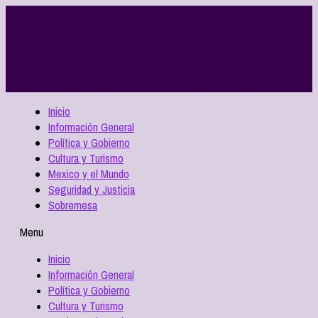
Inicio
Información General
Política y Gobierno
Cultura y Turismo
Mexico y el Mundo
Seguridad y Justicia
Sobremesa
Menu
Inicio
Información General
Política y Gobierno
Cultura y Turismo