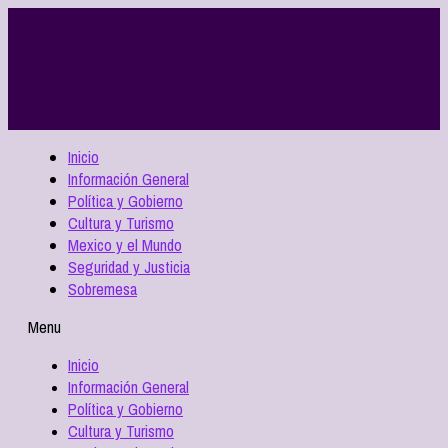
Inicio
Información General
Política y Gobierno
Cultura y Turismo
Mexico y el Mundo
Seguridad y Justicia
Sobremesa
Menu
Inicio
Información General
Política y Gobierno
Cultura y Turismo