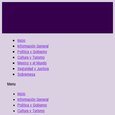
Inicio
Información General
Política y Gobierno
Cultura y Turismo
Mexico y el Mundo
Seguridad y Justicia
Sobremesa
Menu
Inicio
Información General
Política y Gobierno
Cultura y Turismo