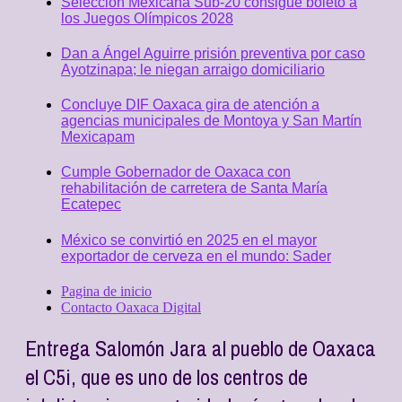
Selección Mexicana Sub-20 consigue boleto a
los Juegos Olímpicos 2028
Dan a Ángel Aguirre prisión preventiva por caso
Ayotzinapa; le niegan arraigo domiciliario
Concluye DIF Oaxaca gira de atención a
agencias municipales de Montoya y San Martín
Mexicapam
Cumple Gobernador de Oaxaca con
rehabilitación de carretera de Santa María
Ecatepec
México se convirtió en 2025 en el mayor
exportador de cerveza en el mundo: Sader
Pagina de inicio
Contacto Oaxaca Digital
Entrega Salomón Jara al pueblo de Oaxaca
el C5i, que es uno de los centros de