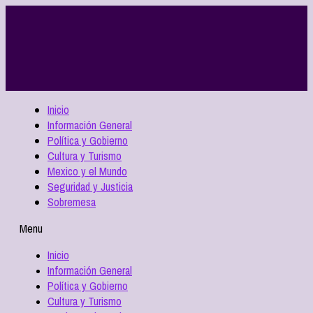
Inicio
Información General
Política y Gobierno
Cultura y Turismo
Mexico y el Mundo
Seguridad y Justicia
Sobremesa
Menu
Inicio
Información General
Política y Gobierno
Cultura y Turismo