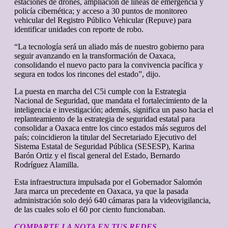
estaciones de drones, ampliación de líneas de emergencia y
policía cibernética; y acceso a 30 puntos de monitoreo
vehicular del Registro Público Vehicular (Repuve) para
identificar unidades con reporte de robo.
“La tecnología será un aliado más de nuestro gobierno para
seguir avanzando en la transformación de Oaxaca,
consolidando el nuevo pacto para la convivencia pacífica y
segura en todos los rincones del estado”, dijo.
La puesta en marcha del C5i cumple con la Estrategia
Nacional de Seguridad, que mandata el fortalecimiento de la
inteligencia e investigación; además, significa un paso hacia el
replanteamiento de la estrategia de seguridad estatal para
consolidar a Oaxaca entre los cinco estados más seguros del
país; coincidieron la titular del Secretariado Ejecutivo del
Sistema Estatal de Seguridad Pública (SESESP), Karina
Barón Ortiz y el fiscal general del Estado, Bernardo
Rodríguez Alamilla.
Esta infraestructura impulsada por el Gobernador Salomón
Jara marca un precedente en Oaxaca, ya que la pasada
administración solo dejó 640 cámaras para la videovigilancia,
de las cuales solo el 60 por ciento funcionaban.
COMPARTE LA NOTA EN TUS REDES