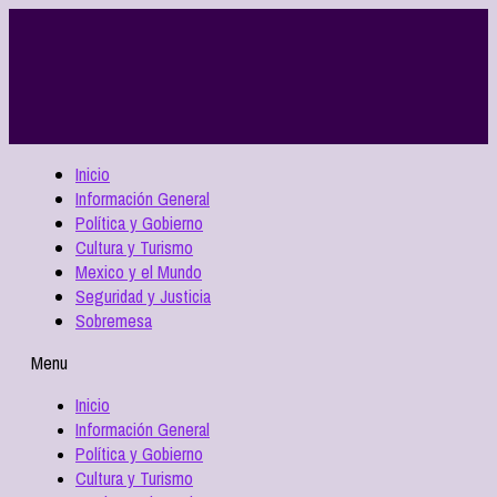
Inicio
Información General
Política y Gobierno
Cultura y Turismo
Mexico y el Mundo
Seguridad y Justicia
Sobremesa
Menu
Inicio
Información General
Política y Gobierno
Cultura y Turismo