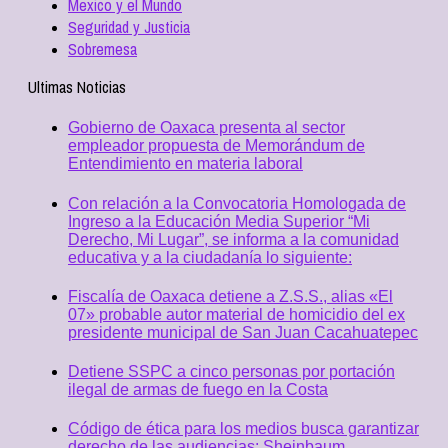
Mexico y el Mundo
Seguridad y Justicia
Sobremesa
Ultimas Noticias
Gobierno de Oaxaca presenta al sector
empleador propuesta de Memorándum de
Entendimiento en materia laboral
Con relación a la Convocatoria Homologada de
Ingreso a la Educación Media Superior “Mi
Derecho, Mi Lugar”, se informa a la comunidad
educativa y a la ciudadanía lo siguiente:
Fiscalía de Oaxaca detiene a Z.S.S., alias «El
07» probable autor material de homicidio del ex
presidente municipal de San Juan Cacahuatepec
Detiene SSPC a cinco personas por portación
ilegal de armas de fuego en la Costa
Código de ética para los medios busca garantizar
derecho de las audiencias: Sheinbaum