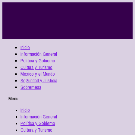
Inicio
Información General
Política y Gobierno
Cultura y Turismo
Mexico y el Mundo
Seguridad y Justicia
Sobremesa
Menu
Inicio
Información General
Política y Gobierno
Cultura y Turismo