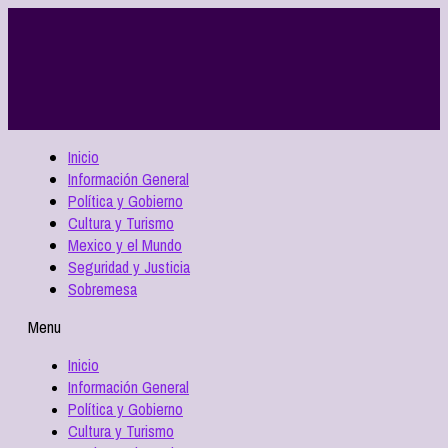
Inicio
Información General
Política y Gobierno
Cultura y Turismo
Mexico y el Mundo
Seguridad y Justicia
Sobremesa
Menu
Inicio
Información General
Política y Gobierno
Cultura y Turismo