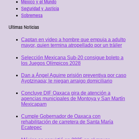
Mexico y el Mundo
Seguridad y Justicia
Sobremesa
Ultimas Noticias
Captan en video a hombre que empuja a adulto
mayor, quien termina atropellado por un tráiler
Selección Mexicana Sub-20 consigue boleto a
los Juegos Olímpicos 2028
Dan a Ángel Aguirre prisión preventiva por caso
Ayotzinapa; le niegan arraigo domiciliario
Concluye DIF Oaxaca gira de atención a
agencias municipales de Montoya y San Martín
Mexicapam
Cumple Gobernador de Oaxaca con
rehabilitación de carretera de Santa María
Ecatepec