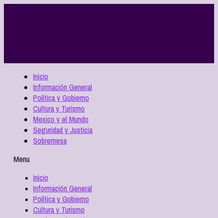
Inicio
Información General
Política y Gobierno
Cultura y Turismo
Mexico y el Mundo
Seguridad y Justicia
Sobremesa
Menu
Inicio
Información General
Política y Gobierno
Cultura y Turismo