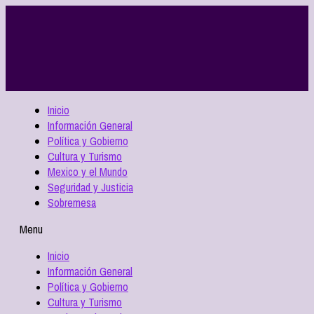
Inicio
Información General
Política y Gobierno
Cultura y Turismo
Mexico y el Mundo
Seguridad y Justicia
Sobremesa
Menu
Inicio
Información General
Política y Gobierno
Cultura y Turismo