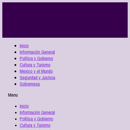
Inicio
Información General
Política y Gobierno
Cultura y Turismo
Mexico y el Mundo
Seguridad y Justicia
Sobremesa
Menu
Inicio
Información General
Política y Gobierno
Cultura y Turismo