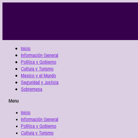
Inicio
Información General
Política y Gobierno
Cultura y Turismo
Mexico y el Mundo
Seguridad y Justicia
Sobremesa
Menu
Inicio
Información General
Política y Gobierno
Cultura y Turismo