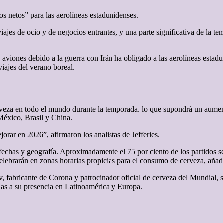
s netos” para las aerolíneas estadunidenses.
jes de ocio y de negocios entrantes, y una parte significativa de la tem
viones debido a la guerra con Irán ha obligado a las aerolíneas estaduni
viajes del verano boreal.
veza en todo el mundo durante la temporada, lo que supondrá un aument
México, Brasil y China.
orar en 2026”, afirmaron los analistas de Jefferies.
fechas y geografía. Aproximadamente el 75 por ciento de los partidos s
celebrarán en zonas horarias propicias para el consumo de cerveza, añadi
fabricante de Corona y patrocinador oficial de cerveza del Mundial, se
as a su presencia en Latinoamérica y Europa.