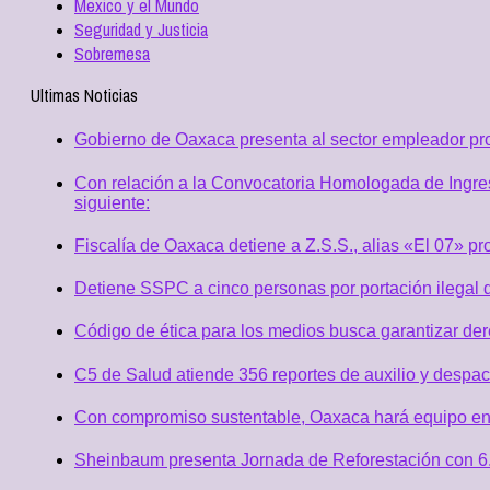
Mexico y el Mundo
Seguridad y Justicia
Sobremesa
Ultimas Noticias
Gobierno de Oaxaca presenta al sector empleador p
Con relación a la Convocatoria Homologada de Ingres
siguiente:
Fiscalía de Oaxaca detiene a Z.S.S., alias «El 07» p
Detiene SSPC a cinco personas por portación ilegal 
Código de ética para los medios busca garantizar de
C5 de Salud atiende 356 reportes de auxilio y desp
Con compromiso sustentable, Oaxaca hará equipo en
Sheinbaum presenta Jornada de Reforestación con 6.