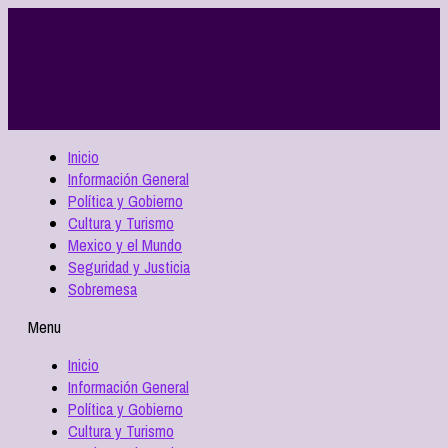
Inicio
Información General
Política y Gobierno
Cultura y Turismo
Mexico y el Mundo
Seguridad y Justicia
Sobremesa
Menu
Inicio
Información General
Política y Gobierno
Cultura y Turismo