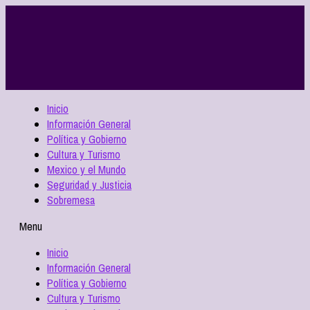
Inicio
Información General
Política y Gobierno
Cultura y Turismo
Mexico y el Mundo
Seguridad y Justicia
Sobremesa
Menu
Inicio
Información General
Política y Gobierno
Cultura y Turismo