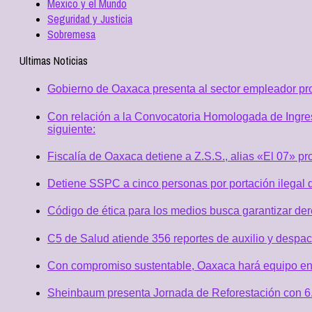
Mexico y el Mundo
Seguridad y Justicia
Sobremesa
Ultimas Noticias
Gobierno de Oaxaca presenta al sector empleador p
Con relación a la Convocatoria Homologada de Ingres
siguiente:
Fiscalía de Oaxaca detiene a Z.S.S., alias «El 07» p
Detiene SSPC a cinco personas por portación ilegal 
Código de ética para los medios busca garantizar de
C5 de Salud atiende 356 reportes de auxilio y desp
Con compromiso sustentable, Oaxaca hará equipo en
Sheinbaum presenta Jornada de Reforestación con 6.