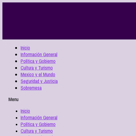
Inicio
Información General
Política y Gobierno
Cultura y Turismo
Mexico y el Mundo
Seguridad y Justicia
Sobremesa
Menu
Inicio
Información General
Política y Gobierno
Cultura y Turismo