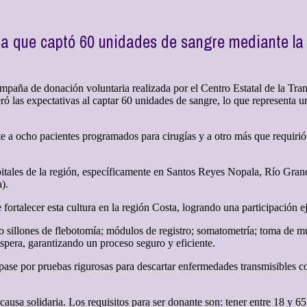
a que captó 60 unidades de sangre mediante la 
paña de donación voluntaria realizada por el Centro Estatal de la Tra
las expectativas al captar 60 unidades de sangre, lo que representa un
nte a ocho pacientes programados para cirugías y a otro más que requiri
ospitales de la región, específicamente en Santos Reyes Nopala, Río Gr
).
fortalecer esta cultura en la región Costa, logrando una participación e
o sillones de flebotomía; módulos de registro; somatometría; toma de mue
pera, garantizando un proceso seguro y eficiente.
ase por pruebas rigurosas para descartar enfermedades transmisibles c
 causa solidaria. Los requisitos para ser donante son: tener entre 18 y 