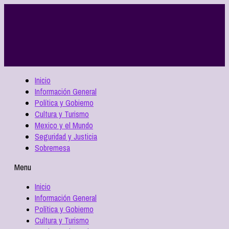
Inicio
Información General
Política y Gobierno
Cultura y Turismo
Mexico y el Mundo
Seguridad y Justicia
Sobremesa
Menu
Inicio
Información General
Política y Gobierno
Cultura y Turismo