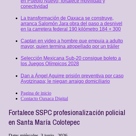
en Pueblo Nuevo; fortalece movilidad y
conectividad
La transformación de Oaxaca se construye,
arranca Salomón Jara obra del paso a desnivel
en la carretera federal 190 kilómetro 184 + 300
Captan en video a hombre que empuja a adulto
mayor, quien termina atropellado por un tráiler
Selección Mexicana Sub-20 consigue boleto a
los Juegos Olímpicos 2028
Dan a Ángel Aguirre prisión preventiva por caso
Ayotzinapa; le niegan arraigo domiciliario
Pagina de inicio
Contacto Oaxaca Digital
Fortalece SSPC profesionalización policial
en Santa María Colotepec
Date:
miércoles, 3 junio , 2026