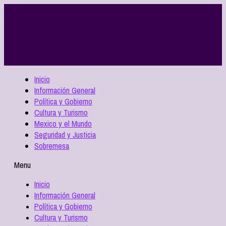
Inicio
Información General
Política y Gobierno
Cultura y Turismo
Mexico y el Mundo
Seguridad y Justicia
Sobremesa
Menu
Inicio
Información General
Política y Gobierno
Cultura y Turismo