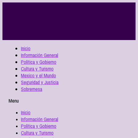
Inicio
Información General
Política y Gobierno
Cultura y Turismo
Mexico y el Mundo
Seguridad y Justicia
Sobremesa
Menu
Inicio
Información General
Política y Gobierno
Cultura y Turismo