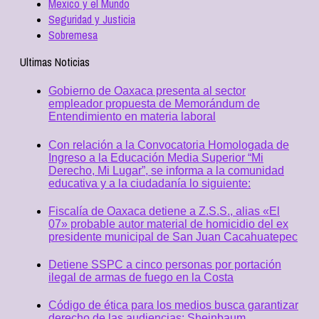
Mexico y el Mundo
Seguridad y Justicia
Sobremesa
Ultimas Noticias
Gobierno de Oaxaca presenta al sector
empleador propuesta de Memorándum de
Entendimiento en materia laboral
Con relación a la Convocatoria Homologada de
Ingreso a la Educación Media Superior “Mi
Derecho, Mi Lugar”, se informa a la comunidad
educativa y a la ciudadanía lo siguiente:
Fiscalía de Oaxaca detiene a Z.S.S., alias «El
07» probable autor material de homicidio del ex
presidente municipal de San Juan Cacahuatepec
Detiene SSPC a cinco personas por portación
ilegal de armas de fuego en la Costa
Código de ética para los medios busca garantizar
derecho de las audiencias: Sheinbaum