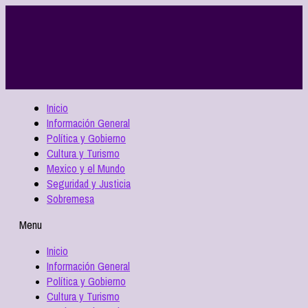
Inicio
Información General
Política y Gobierno
Cultura y Turismo
Mexico y el Mundo
Seguridad y Justicia
Sobremesa
Menu
Inicio
Información General
Política y Gobierno
Cultura y Turismo