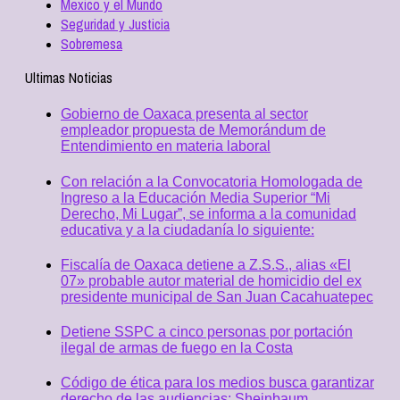
Mexico y el Mundo
Seguridad y Justicia
Sobremesa
Ultimas Noticias
Gobierno de Oaxaca presenta al sector
empleador propuesta de Memorándum de
Entendimiento en materia laboral
Con relación a la Convocatoria Homologada de
Ingreso a la Educación Media Superior “Mi
Derecho, Mi Lugar”, se informa a la comunidad
educativa y a la ciudadanía lo siguiente:
Fiscalía de Oaxaca detiene a Z.S.S., alias «El
07» probable autor material de homicidio del ex
presidente municipal de San Juan Cacahuatepec
Detiene SSPC a cinco personas por portación
ilegal de armas de fuego en la Costa
Código de ética para los medios busca garantizar
derecho de las audiencias: Sheinbaum