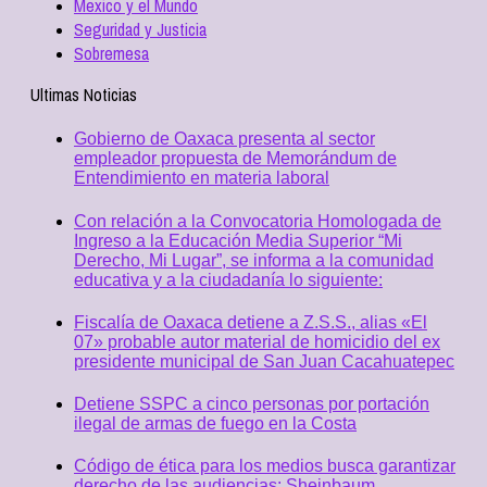
Mexico y el Mundo
Seguridad y Justicia
Sobremesa
Ultimas Noticias
Gobierno de Oaxaca presenta al sector
empleador propuesta de Memorándum de
Entendimiento en materia laboral
Con relación a la Convocatoria Homologada de
Ingreso a la Educación Media Superior “Mi
Derecho, Mi Lugar”, se informa a la comunidad
educativa y a la ciudadanía lo siguiente:
Fiscalía de Oaxaca detiene a Z.S.S., alias «El
07» probable autor material de homicidio del ex
presidente municipal de San Juan Cacahuatepec
Detiene SSPC a cinco personas por portación
ilegal de armas de fuego en la Costa
Código de ética para los medios busca garantizar
derecho de las audiencias: Sheinbaum