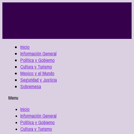
Inicio
Información General
Política y Gobierno
Cultura y Turismo
Mexico y el Mundo
Seguridad y Justicia
Sobremesa
Menu
Inicio
Información General
Política y Gobierno
Cultura y Turismo