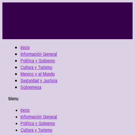
Inicio
Información General
Política y Gobierno
Cultura y Turismo
Mexico y el Mundo
Seguridad y Justicia
Sobremesa
Menu
Inicio
Información General
Política y Gobierno
Cultura y Turismo