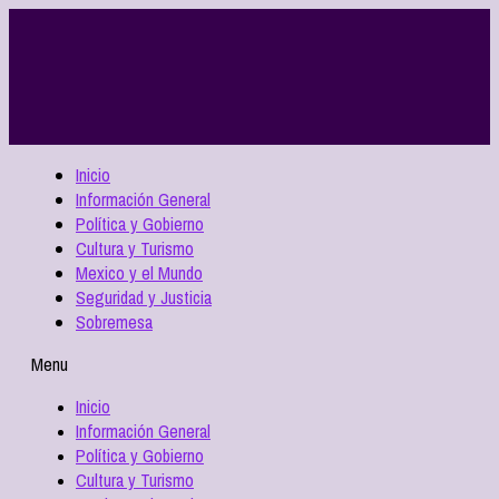
Inicio
Información General
Política y Gobierno
Cultura y Turismo
Mexico y el Mundo
Seguridad y Justicia
Sobremesa
Menu
Inicio
Información General
Política y Gobierno
Cultura y Turismo