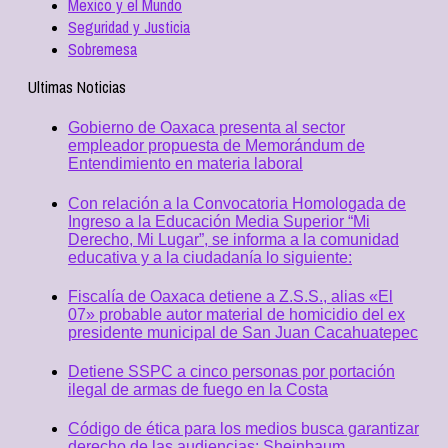
Mexico y el Mundo
Seguridad y Justicia
Sobremesa
Ultimas Noticias
Gobierno de Oaxaca presenta al sector
empleador propuesta de Memorándum de
Entendimiento en materia laboral
Con relación a la Convocatoria Homologada de
Ingreso a la Educación Media Superior “Mi
Derecho, Mi Lugar”, se informa a la comunidad
educativa y a la ciudadanía lo siguiente:
Fiscalía de Oaxaca detiene a Z.S.S., alias «El
07» probable autor material de homicidio del ex
presidente municipal de San Juan Cacahuatepec
Detiene SSPC a cinco personas por portación
ilegal de armas de fuego en la Costa
Código de ética para los medios busca garantizar
derecho de las audiencias: Sheinbaum