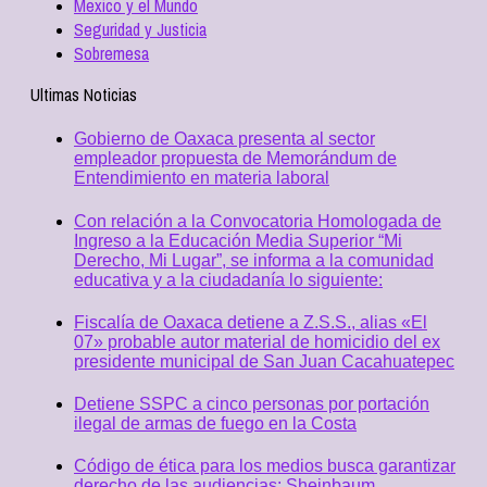
Mexico y el Mundo
Seguridad y Justicia
Sobremesa
Ultimas Noticias
Gobierno de Oaxaca presenta al sector
empleador propuesta de Memorándum de
Entendimiento en materia laboral
Con relación a la Convocatoria Homologada de
Ingreso a la Educación Media Superior “Mi
Derecho, Mi Lugar”, se informa a la comunidad
educativa y a la ciudadanía lo siguiente:
Fiscalía de Oaxaca detiene a Z.S.S., alias «El
07» probable autor material de homicidio del ex
presidente municipal de San Juan Cacahuatepec
Detiene SSPC a cinco personas por portación
ilegal de armas de fuego en la Costa
Código de ética para los medios busca garantizar
derecho de las audiencias: Sheinbaum