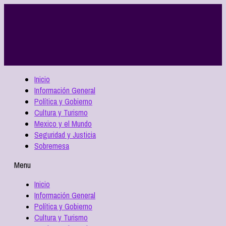
Inicio
Información General
Política y Gobierno
Cultura y Turismo
Mexico y el Mundo
Seguridad y Justicia
Sobremesa
Menu
Inicio
Información General
Política y Gobierno
Cultura y Turismo