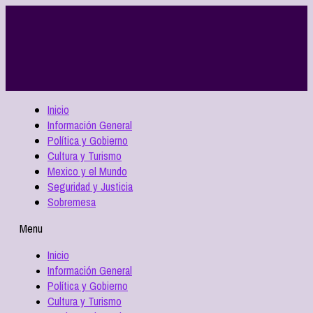
Inicio
Información General
Política y Gobierno
Cultura y Turismo
Mexico y el Mundo
Seguridad y Justicia
Sobremesa
Menu
Inicio
Información General
Política y Gobierno
Cultura y Turismo