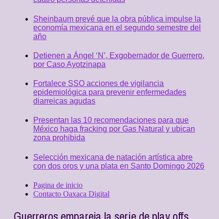
Sheinbaum prevé que la obra pública impulse la
economía mexicana en el segundo semestre del
año
Detienen a Ángel ‘N’, Exgobernador de Guerrero,
por Caso Ayotzinapa
Fortalece SSO acciones de vigilancia
epidemiológica para prevenir enfermedades
diarreicas agudas
Presentan las 10 recomendaciones para que
México haga fracking por Gas Natural y ubican
zona prohibida
Selección mexicana de natación artística abre
con dos oros y una plata en Santo Domingo 2026
Pagina de inicio
Contacto Oaxaca Digital
Guerreros empareja la serie de play offs